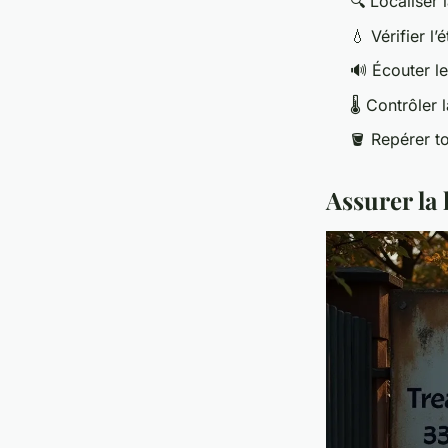
🔍 Localiser 
💧 Vérifier l
🔊 Écouter le
🌡️ Contrôler
🪣 Repérer t
Assurer la 