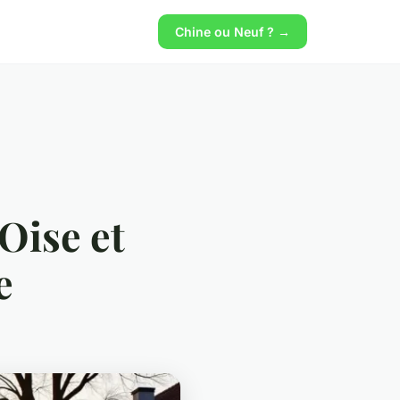
Chine ou Neuf ? →
Oise et
e