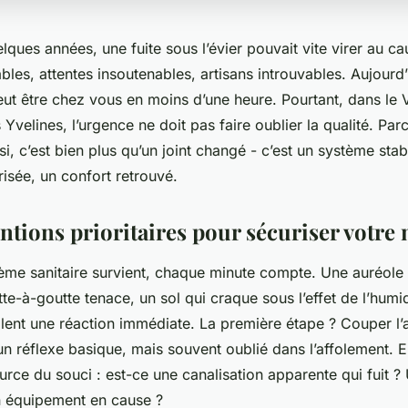
elques années, une fuite sous l’évier pouvait vite virer au c
bles, attentes insoutenables, artisans introuvables. Aujourd’h
eut être chez vous en moins d’une heure. Pourtant, dans le V
velines, l’urgence ne doit pas faire oublier la qualité. Par
, c’est bien plus qu’un joint changé - c’est un système stabi
urisée, un confort retrouvé.
entions prioritaires pour sécuriser votre
ème sanitaire survient, chaque minute compte. Une auréole
te-à-goutte tenace, un sol qui craque sous l’effet de l’humid
lent une réaction immédiate. La première étape ? Couper l’a
un réflexe basique, mais souvent oublié dans l’affolement. E
source du souci : est-ce une canalisation apparente qui fuit 
n équipement en cause ?