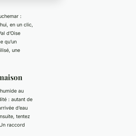
auchemar :
ui, en un clic,
al d’Oise
ce qu’un
lisé, une
 maison
 humide au
ité : autant de
rrivée d’eau
nsuite, tentez
? Un raccord