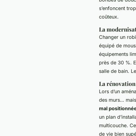
s’enfoncent trop
coûteux.
La modernisat
Changer un robi
équipé de mouss
équipements limi
près de 30 %. En
salle de bain. L
La rénovation 
Lors d’un aména
des murs… mais 
mal positionné
un plan d’instal
multicouche. Ce 
de vie bien supé