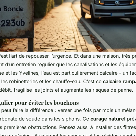
’est l’art de repousser l’urgence. Et dans une maison, très
nt d’un entretien régulier que les canalisations et les équipe
se et les Yvelines, l’eau est particulièrement calcaire - un f
 les robinetteries et les chauffe-eau. C’est ce
calcaire ramp
 débit, fragilise les joints et augmente les risques de panne.
gulier pour éviter les bouchons
peut faire la différence : verser une fois par mois un méla
arbonate de soude dans les siphons. Ce
curage naturel
prév
s premières obstructions. Pensez aussi à installer des filtre
 ou d’évier - ils piègent les cheveux et les résidus avant q