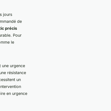
s jours
ecommandé de
ic précis
urable. Pour
comme le
st une urgence
 une résistance
essitent un
intervention
oire en urgence