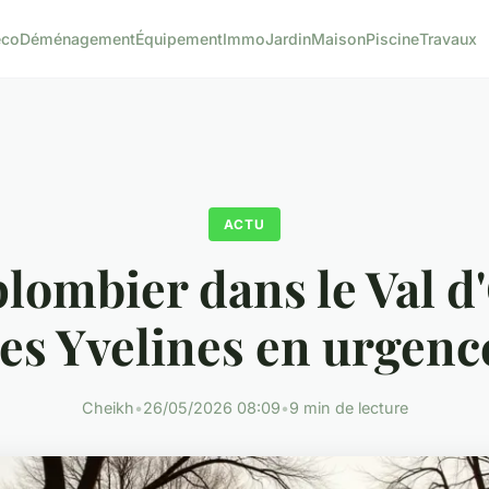
éco
Déménagement
Équipement
Immo
Jardin
Maison
Piscine
Travaux
ACTU
plombier dans le Val d'
les Yvelines en urgenc
Cheikh
•
26/05/2026 08:09
•
9 min de lecture