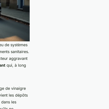
 peu de systèmes
ments sanitaires.
acteur aggravant
ant
qui, à long
nge de vinaigre
ient les dépôts
s dans les
u’ils ne