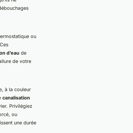
s débouchages
hermostatique ou
 Ces
on d’eau
de
llure de votre
, à la couleur
ne
canalisation
er. Privilégiez
orcé, ou
tissent une durée