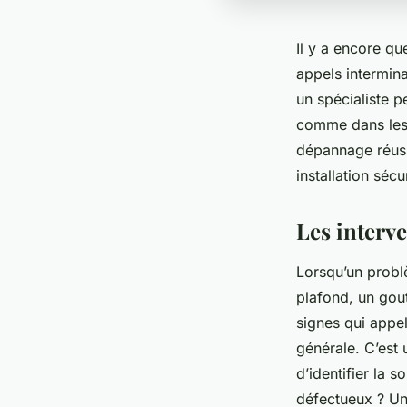
Il y a encore qu
appels intermina
un spécialiste p
comme dans les Y
dépannage réussi
installation séc
Les interv
Lorsqu’un probl
plafond, un gout
signes qui appel
générale. C’est 
d’identifier la 
défectueux ? U