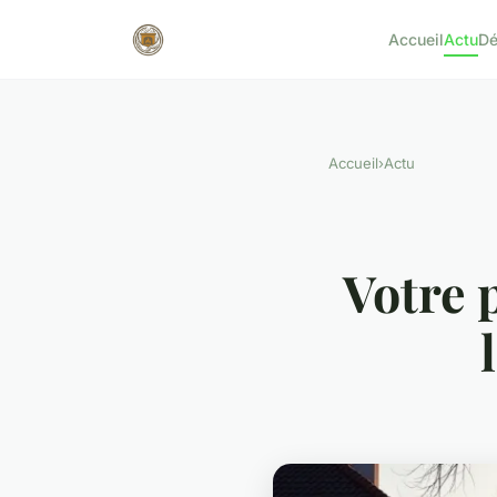
Accueil
Actu
D
Accueil
›
Actu
Votre 