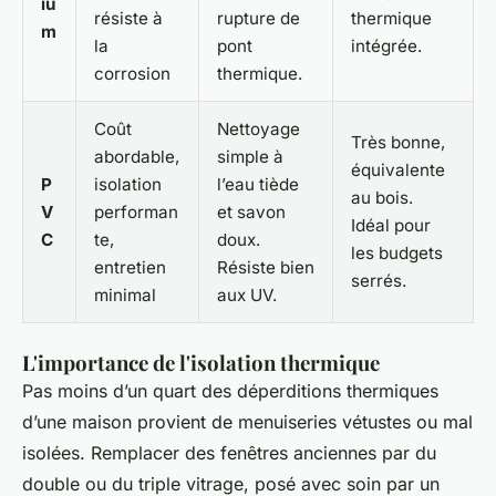
iu
résiste à
rupture de
thermique
m
la
pont
intégrée.
corrosion
thermique.
Coût
Nettoyage
Très bonne,
abordable,
simple à
équivalente
P
isolation
l’eau tiède
au bois.
V
performan
et savon
Idéal pour
C
te,
doux.
les budgets
entretien
Résiste bien
serrés.
minimal
aux UV.
L'importance de l'isolation thermique
Pas moins d’un quart des déperditions thermiques
d’une maison provient de menuiseries vétustes ou mal
isolées. Remplacer des fenêtres anciennes par du
double ou du triple vitrage, posé avec soin par un