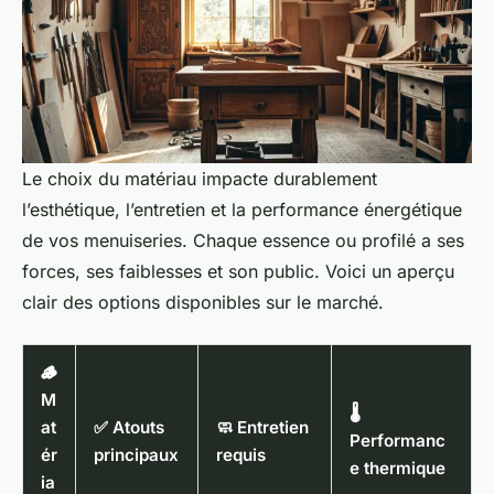
Le choix du matériau impacte durablement
l’esthétique, l’entretien et la performance énergétique
de vos menuiseries. Chaque essence ou profilé a ses
forces, ses faiblesses et son public. Voici un aperçu
clair des options disponibles sur le marché.
🪵
M
🌡️
at
✅ Atouts
🧼 Entretien
Performanc
ér
principaux
requis
e thermique
ia