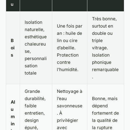
u
Très bonne,
Isolation
Une fois par
surtout en
naturelle,
an : huile de
double ou
esthétique
B
lin ou cire
triple
chaleureu
oi
d’abeille.
vitrage.
se,
s
Protection
Isolation
personnali
contre
phonique
sation
l’humidité.
remarquable
totale
.
Grande
Nettoyage à
durabilité,
l’eau
Bonne, mais
Al
faible
savonneuse
dépend
u
entretien,
. À
fortement de
m
design
privilégier
la qualité de
in
épuré,
avec
la rupture