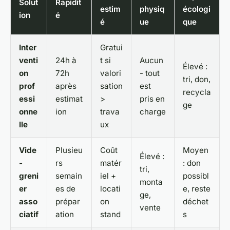
Solut
Rapidit
estim
physiq
écologi
ion
é
é
ue
que
Inter
Gratui
venti
24h à
t si
Aucun
Élevé :
on
72h
valori
- tout
tri, don,
prof
après
sation
est
recycla
essi
estimat
>
pris en
ge
onne
ion
trava
charge
lle
ux
Vide
Plusieu
Coût
Moyen
Élevé :
-
rs
matér
: don
tri,
greni
semain
iel +
possibl
monta
er
es de
locati
e, reste
ge,
asso
prépar
on
déchet
vente
ciatif
ation
stand
s