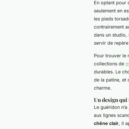
En optant pour
seulement en est
les pieds torsad
contrairement a
dans un studio, 
servir de repère
Pour trouver le
collections de
m
durables. Le cho
de la patine, e
charme.
Un design qui 
Le guéridon n’a 
aux lignes scand
chêne clair
, il