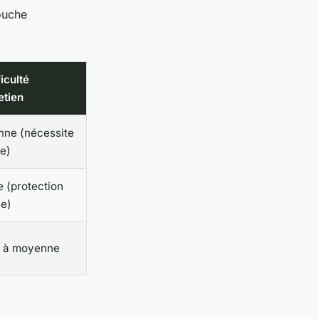
ouche
ficulté
etien
ne (nécessite
ge)
e (protection
se)
e à moyenne