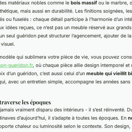
 des matériaux nobles comme le
bois massif
ou le marbre, 
hétique, mais aussi en durabilité. Les finitions soignées, le
és ou fuselés : chaque détail participe à l’harmonie d’un inté
ux idées reçues, ce n’est pas un meuble réservé aux gran
un seul guéridon peut structurer l’agencement, ajouter de la 
 visuel.
 modèle qui sublimera votre pièce de vie, vous pouvez consu
on-gueridon.fr
, où chaque pièce allie design intemporel et
ix d’un guéridon, c’est aussi celui d’un
meuble qui vieillit b
t qui, avec un entretien simple, accompagne les années sans
traverse les époques
jamais vraiment disparu des intérieurs - il s’est réinventé. D
inaves d’aujourd’hui, il s’adapte à toutes les époques. En
n
 apporte chaleur ou luminosité selon le contexte. Son design