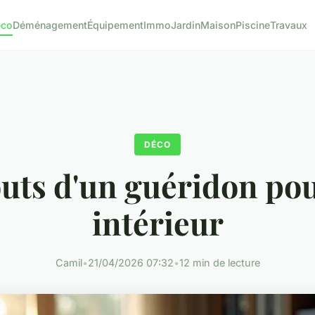
éco
Déménagement
Équipement
Immo
Jardin
Maison
Piscine
Travaux
DÉCO
outs d'un guéridon pou
intérieur
Camil
•
21/04/2026 07:32
•
12 min de lecture