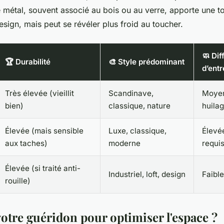
e métal, souvent associé au bois ou au verre, apporte une t
design, mais peut se révéler plus froid au toucher.
🧼 Dif
🏆 Durabilité
🎨 Style prédominant
d’entr
Très élevée (vieillit
Scandinave,
Moyen
bien)
classique, nature
huila
Élevée (mais sensible
Luxe, classique,
Élevé
aux taches)
moderne
requi
Élevée (si traité anti-
Industriel, loft, design
Faibl
rouille)
votre guéridon pour optimiser l'espace ?