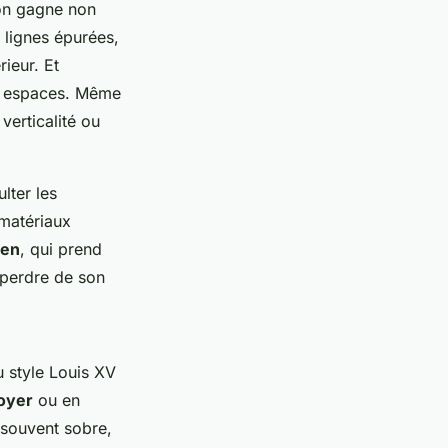
on gagne non
s lignes épurées,
rieur. Et
ds espaces. Même
verticalité ou
lter les
 matériaux
ien
, qui prend
 perdre de son
u style Louis XV
oyer
ou en
, souvent sobre,