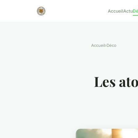
Accueil
Actu
D
Accueil
›
Déco
Les at