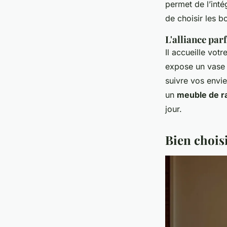
permet de l’inté
de choisir les b
L'alliance parf
Il accueille vot
expose un vase s
suivre vos envies
un
meuble de r
jour.
Bien chois