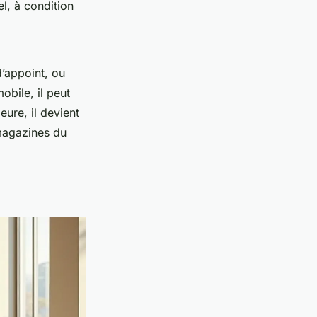
el, à condition
d’appoint, ou
obile, il peut
eure, il devient
 magazines du