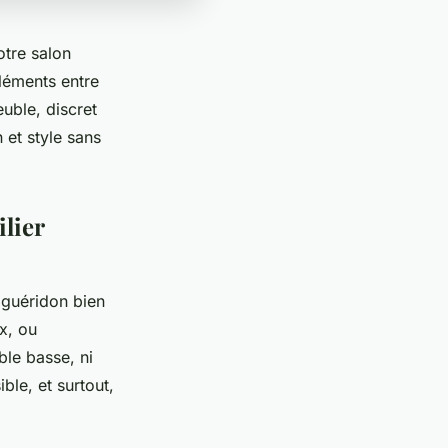
otre salon
léments entre
euble, discret
 et style sans
lier
 guéridon bien
x, ou
ble basse, ni
ble, et surtout,