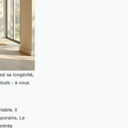
si sa longévité,
touts - à vous
able. Il
mporains. Le
entrée